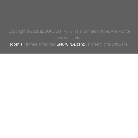
Copyright © 2026 LEIBUNDGUT - IT u. TeleKommunikation. Alle Rechte
vorbehalten.
Joomla!
ist freie, unter der
GNU/GPL-Lizenz
veröffentlichte Software.