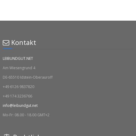
Kontakt
LEIBUNDGUT.NET
Am Wiesengrund 4
DE-65510 Idstein-Oberauroff
+49 6126 9837820
+49 174 3236766
info@leibundgut.net
Mo-Fr: 08.00 - 18.00 GMT+2