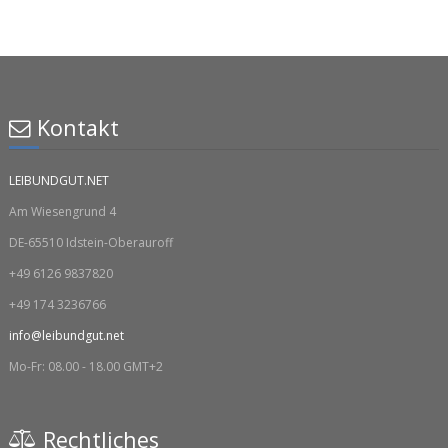
Kontakt
LEIBUNDGUT.NET
Am Wiesengrund 4
DE-65510 Idstein-Oberauroff
+49 6126 9837820
+49 174 3236766
info@leibundgut.net
Mo-Fr: 08.00 - 18.00 GMT+2
Rechtliches